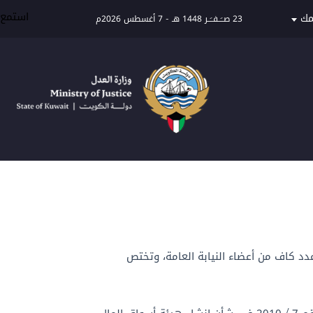
استمع
مك
23 صــَــفــَــر 1448 هـ
-
7 أغسطس 2026م
وعدد كاف من أعضاء النيابة العامة، وتختص