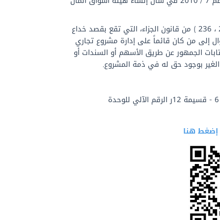
1- جميع الجنايات والجنح المنصوص عليها في القانون رقم 7 / 2010 في شأن إنشاء هيئة أسواق المال
2- جنايات التدليس المنصوص عليها في المادتين ( 235 ، 236 ) من قانون الجزاء، التي تقع بقصد خداع
ال إلى من كان قائماً على إدارة مشروع تجاري
تابات الجمهور عن طريق الأسهم أو السندات أو
 الغير بوجود حق له في ذمة المشروع.
محافظة العاصمة – الشويخ الإدارية – قطعة 6 - قسيمة 12ر الرقم الآلي للوحدة
 إضغط هنا