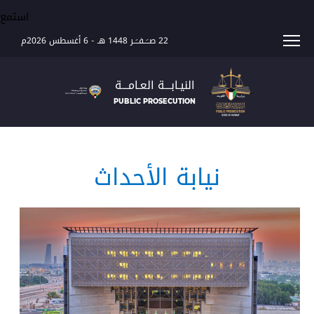
استمع
22 صــَــفــَــر 1448 هـ
-
6 أغسطس 2026م
الرئيسية
النيـابـــة العـامـــة
PUBLIC PROSECUTION
عن النيابة العامة
كلمة النائب العام
هيكل جهاز النيابة العامة
نبذة تاريخية
نيابة الأحداث
الخدمات الإلكترونية
إختصاصات النيابة العامة
دليل الخدمات الإلكترونية
سير الدعوى الجزائية
روابط تهمك
إحصائيات وأرقام
وزارة العدل
المحكمة الدستورية