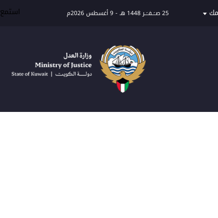
استمع
مك
25 صــَــفــَــر 1448 هـ
-
9 أغسطس 2026م